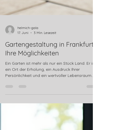
helmich-gala
17. Juni
3 Min. Lesezeit
Gartengestaltung in Frankfurt:
Ihre Möglichkeiten
Ein Garten ist mehr als nur ein Stück Land. Er ist
ein Ort der Erholung, ein Ausdruck Ihrer
Persönlichkeit und ein wertvoller Lebensraum.
Gerade in einer lebendigen Stadt wie Frankfurt
am Main gewinnt die Gartengestaltung
zunehmend an Bedeutung. Hier treffen urbane
Dynamik und Natur aufeinander. Ich möchte
Ihnen zeigen, wie Sie Ihren Garten in Frankfurt
optimal gestalten können – mit praktischen