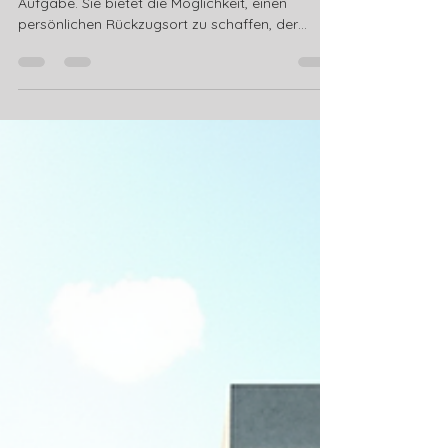
Gestalten Sie Ihren Garten mit
3D-Technologie
Die Gestaltung eines Gartens ist eine spannende
Aufgabe. Sie bietet die Möglichkeit, einen
persönlichen Rückzugsort zu schaffen, der
sowohl ästhetisch als auch funktional ist. Mit
moderner 3D-Technologie wird die Planung jetzt
noch einfacher und präziser. Sie können Ihren
Garten virtuell erleben, bevor der erste
Spatenstich erfolgt. So vermeiden Sie Fehler und
treffen fundierte Entscheidungen. In diesem
Beitrag zeige ich Ihnen, wie Sie mit 3D-
Technologie Ihren Garten optimal