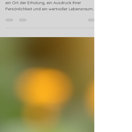
helmich-gala
31. März
3 Min. Lesezeit
Gartengestaltung mit Helmich
& Helmich – Landschaftsbau
Schöneck Experten
Ein Garten ist mehr als nur ein Stück Land. Er ist
ein Ort der Erholung, ein Ausdruck Ihrer
Persönlichkeit und ein wertvoller Lebensraum.
Mit der richtigen Planung und Umsetzung wird
Ihr Garten zum Highlight Ihres Zuhauses. Als
Experten im Landschaftsbau in Schöneck bieten
wir Ihnen maßgeschneiderte Lösungen, die Ihre
Gartenträume Wirklichkeit werden lassen. In
diesem Beitrag erfahren Sie, wie Sie mit Helmich
& Helmich Ihre Gartengestaltung auf ein neues
Level heben können. L