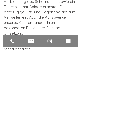
Verblendung des Schornsteins sowie ein
Duschrost mit Ablage errichtet. Eine
großzügige Sitz- und Liegebank lädt zum
Verweilen ein. Auch die Kunstwerke
unseres Kunden fanden ihren
besonderen Platz in der Planung und
Umsetzung.
Die Dachterrassen werden seit
Fertigstellung von uns gepflegt und in
Stand gehalten.
Andere Projekte
Anschrift:
Helmich & Helmich GmbH
Falltorstraße 33
61137 Schöneck
Tel.:
06187 200 90 60